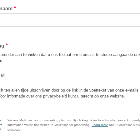
*
enaam
 uw familienaam in
*
ing
ieronder aan te vinken dat u ons toelaat om u emails te sturen aangaande on
en.
ail
h ten allen tijde uitschrijven door op de link in de voettekst van onze e-mails 
Voor informatie over ons privacybeleid kunt u terecht op onze website.
We use Mailchimp as our marketing platform. By clicking below to subscribe, you acknowled
information will be transferred to Mailchimp for processing.
Learn more
about Mailchimp's pri
practices.