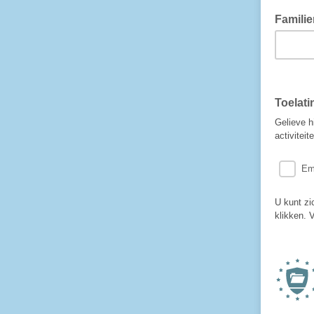
Famili
vul hier
Toelat
Gelieve h
activiteit
Em
U kunt zic
klikken. 