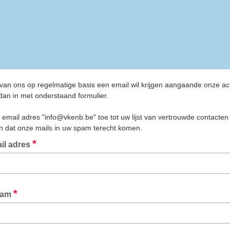
 van ons op regelmatige basis een email wil krijgen aangaande onze acti
 dan in met onderstaand formulier.
 email adres "info@vkenb.be" toe tot uw lijst van vertrouwde contacten
n dat onze mails in uw spam terecht komen.
*
il adres
uw email adres in
*
aam
m