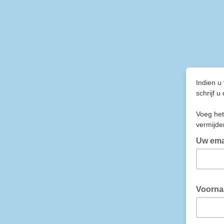
Indien u
schrijf u
Voeg het
vermijde
Uw ema
vul hier 
Voorn
voornaa